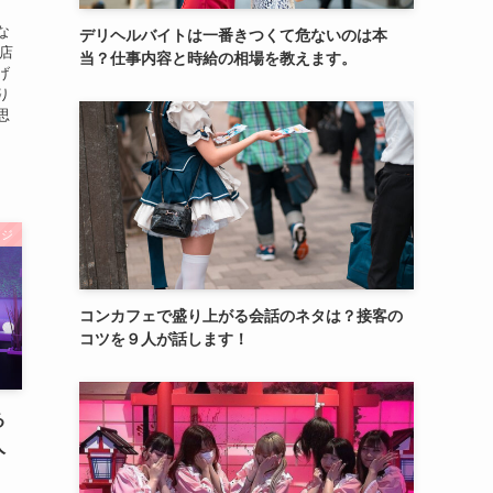
な
デリヘルバイトは一番きつくて危ないのは本
人店
当？仕事内容と時給の相場を教えます。
げ
り
思
ンジ
コンカフェで盛り上がる会話のネタは？接客の
コツを９人が話します！
る
人