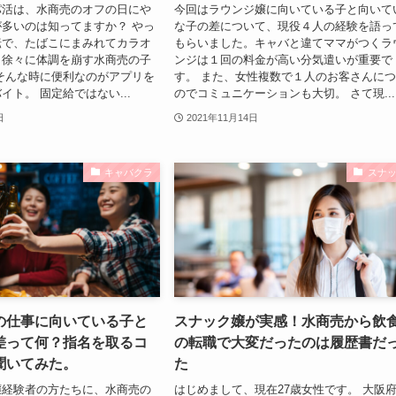
パ活は、水商売のオフの日にや
今回はラウンジ嬢に向いている子と向いて
多いのは知ってますか？ やっ
な子の差について、現役４人の経験を語っ
転で、たばこにまみれてカラオ
もらいました。キャバと違てママがつくラ
と徐々に体調を崩す水商売の子
ンジは１回の料金が高い分気遣いが重要で
そんな時に便利なのがアプリを
す。 また、女性複数で１人のお客さんに
イト。 固定給ではない...
のでコミュニケーションも大切。 さて現...
日
2021年11月14日
キャバクラ
スナ
の仕事に向いている子と
スナック嬢が実感！水商売から飲
差って何？指名を取るコ
の転職で大変だったのは履歴書だ
聞いてみた。
た
嬢経験者の方たちに、水商売の
はじめまして、現在27歳女性です。 大阪