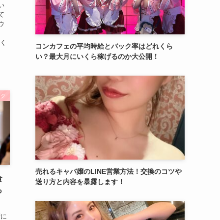
い
て
ウ
つく
コンカフェの平均時給とバック率はどれくら
い？最大月にいくら稼げるのか大公開！
ック
売れるキャバ嬢のLINE営業方法！交換のコツや
食
送り方と内容を暴露します！
っ
府に