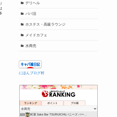
デリヘル
り
は
多
パパ活
ホステス・高級ラウンジ
メイドカフェ
水商売
にほんブログ村
ランキング
ポイント
ブロ画
町屋 Sake Bar TSURUICHI(バニーズ バー…
1位