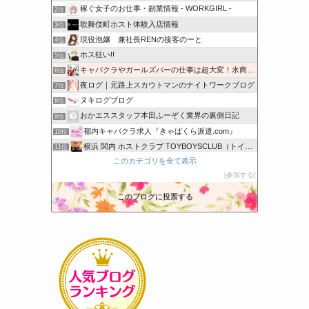
稼ぐ女子のお仕事・副業情報 - WORKGIRL -
2位
歌舞伎町ホスト体験入店情報
3位
現役泡嬢 兼社長RENの接客のーと
4位
ホス狂い!!
5位
キャバクラやガールズバーの仕事は超大変！水商売の本音のブログ
6位
夜ログ｜元路上スカウトマンのナイトワークブログ
7位
ヌキログブログ
8位
おかエススタッフ本田ふーぞく業界の裏側日記
9位
都内キャバクラ求人『きゃばくら派遣.com』
10位
横浜 関内 ホストクラブ TOYBOYSCLUB（トイボー…
11位
このカテゴリを全て表示
StrawberryQuartz
12位
参加する
博多・中洲 十和（とわ）のつぶやき
13位
キャバ嬢ナオミの日記
14位
このブログに投票する
バルトレージュ 天城カイトのブログ
15位