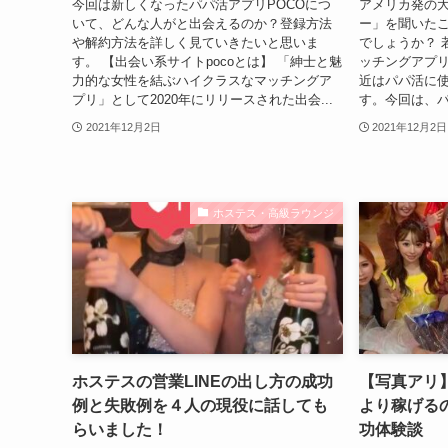
今回は新しくなったパパ活アプリPOCOにつ
アメリカ発の
いて、どんな人がと出会えるのか？登録方法
ー」を聞いた
や解約方法を詳しく見ていきたいと思いま
でしょうか？ 
す。 【出会い系サイトpocoとは】 「紳士と魅
ッチングアプ
力的な女性を結ぶハイクラスなマッチングア
近はパパ活に
プリ」として2020年にリリースされた出会...
す。今回は、パ
2021年12月2日
2021年12月2日
ホステス・高級ラウンジ
ホステスの営業LINEの出し方の成功
【写真アリ
例と失敗例を４人の現役に話しても
より稼げる
らいました！
功体験談