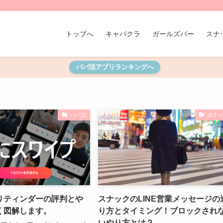
トップへ
キャバクラ
ガールズバー
スナ
パパ活アプリランキングへ
パパ活
スナ
リティンダーの評判とや
スナックのLINE営業メッセージの
く図解します。
り方とタイミング！ブロックされ
いやり方とは？