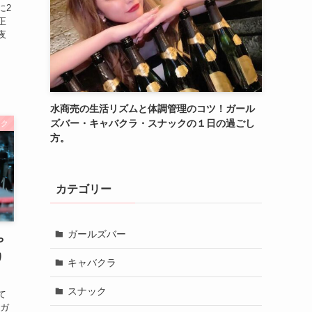
に2
正
夜
水商売の生活リズムと体調管理のコツ！ガール
ズバー・キャバクラ・スナックの１日の過ごし
ック
方。
カテゴリー
ガールズバー
や
り
キャバクラ
スナック
て
やガ