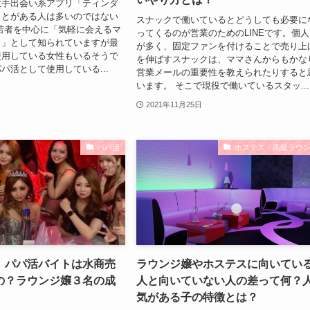
大手出会い系アプリ「ティンダ
ことがある人は多いのではない
スナックで働いているとどうしても必要に
若者を中心に「気軽に会えるマ
ってくるのが営業のためのLINEです。個
リ」として知られていますが最
が多く、固定ファンを付けることで売り上
使用している女性もいるそうで
を伸ばすスナックは、ママさんからもかな
パ活として使用している...
営業メールの重要性を教えられたりすると
います。 そこで現役で働いているスタッ...
2021年11月25日
パパ活
ホステス・高級ラウ
】パパ活バイトは水商売
ラウンジ嬢やホステスに向いてい
の？ラウンジ嬢３名の成
人と向いていない人の差って何？
気がある子の特徴とは？