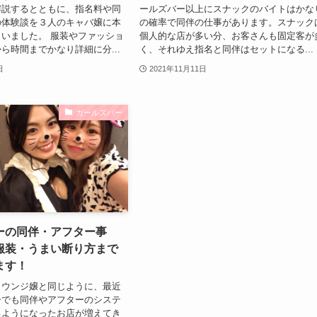
解説するとともに、指名料や同
ールズバー以上にスナックのバイトはかな
の体験談を３人のキャバ嬢に本
の確率で同伴の仕事があります。スナック
いました。 服装やファッショ
個人的な店が多い分、お客さんも固定客が
ら時間までかなり詳細に分...
く、それゆえ指名と同伴はセットになる...
日
2021年11月11日
ガールズバー
ーの同伴・アフター事
服装・うまい断り方まで
ます！
ラウンジ嬢と同じように、最近
ーでも同伴やアフターのシステ
るようになったお店が増えてき