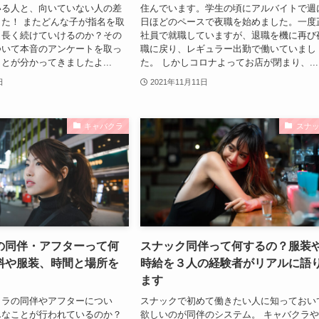
いる人と、向いていない人の差
住んでいます。学生の頃にアルバイトで週
た！ またどんな子が指名を取
日ほどのペースで夜職を始めました。一度
？長く続けていけるのか？その
社員で就職していますが、退職を機に再び
ついて本音のアンケートを取っ
職に戻り、レギュラー出勤で働いていまし
とが分かってきましたよ...
た。 しかしコロナよってお店が閉まり、...
日
2021年11月11日
キャバクラ
スナ
の同伴・アフターって何
スナック同伴って何するの？服装
料や服装、時間と場所を
時給を３人の経験者がリアルに語
ます
クラの同伴やアフターについ
スナックで初めて働きたい人に知っておい
んなことが行われているのか？
欲しいのが同伴のシステム。 キャバクラ