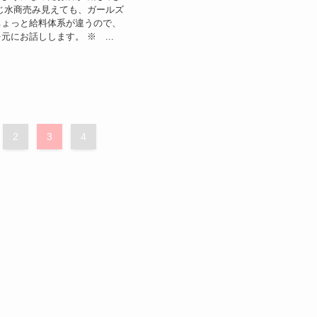
じ水商売み見えても、ガールズ
ちょっと給料体系が違うので、
元にお話しします。 ※ ...
2
3
4