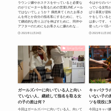
ラウンジ嬢やホステスをやっていると必要な
今はやりのパ
のがリピーターを取るための営業LINEメール
っている女性が
ではないでしょうか？ 偶然来てくれたお客さ
ぱり昼夜が逆
んを何とか自分の指名客にするために、そし
ケをしている
て継続的な売り上げを伸ばすために、同伴や
は多いです。 
アフターのためにもお客さんに嫌われな...
使ったパパ活バ
2021年11月24日
2021年11月19
ガールズバー
ガールズバーに向いている人と向い
キャバクラ
ていない人、継続して指名を取る女
いない子の
の子の差は何？
ツを現役に
今回はガールズバーに向いている人、向いて
今回はキャバ