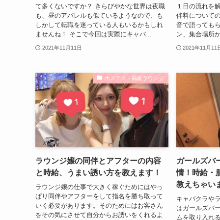
て多くないですか？ きらびやかな世界は夜職
１日の流れを
も、昼のアパレルも似ているようなので、も
伴料について
しかして転職を迷っている人もいるかもしれ
音で語ってもら
ませんね！ そこで今回は実際にキャバ...
ン、集合場所か
2021年11月11日
2021年11月11
ホステス・高級ラウンジ
ラウンジ嬢の同伴とアフターの内容
ガールズバ
と時給、うまい誘い方を教えます！
情！時給・
教えちゃい
ラウンジ嬢の仕事で大きく稼ぐためにはやっ
ぱり同伴やアフターをして指名を勝ち取って
キャバクラや
いく必要があります。そのためにはお客さん
はガールズバ
をその気にさせて自分からお誘いをくれるよ
ムを取り入れ