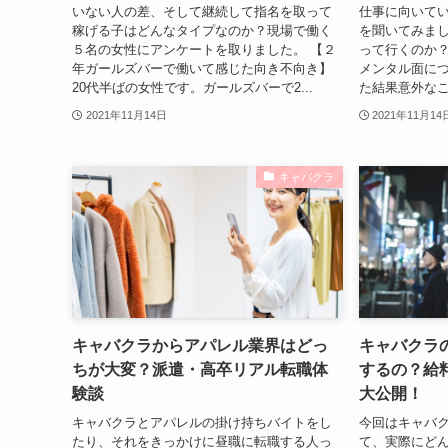
いない人の差、そして継続して指名を取って
仕事に向いて
稼げる子はどんなタイプなのか？現場で働く
を聞いてみまし
５名の女性にアンケートを取りました。 【２
って行くのか
年ガールズバーで働いて感じた向き不向き】
メンタル面に
20代半ばの女性です。ガールズバーで2...
た結果意外なこ
2021年11月14日
2021年11月14
キャバクラ
キャバクラからアパレル業界はどっ
キャバクラ
ちが大変？派遣・高卒リアル転職体
するの？給
験談
大公開！
キャバクラとアパレルの掛け持ちバイトをし
今回はキャバ
たり、それをきっかけに昼職に転職する人っ
て、実際にど