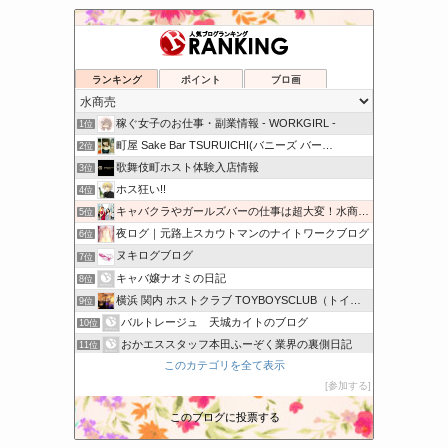
ランキング
ポイント
ブロ画
稼ぐ女子のお仕事・副業情報 - WORKGIRL -
1位
町屋 Sake Bar TSURUICHI(バニーズ バー…
2位
歌舞伎町ホスト体験入店情報
3位
ホス狂い!!
4位
キャバクラやガールズバーの仕事は超大変！水商売の本音のブログ
5位
夜ログ｜元路上スカウトマンのナイトワークブログ
6位
ヌキログブログ
7位
キャバ嬢ナオミの日記
8位
横浜 関内 ホストクラブ TOYBOYSCLUB（トイボー…
9位
バルトレージュ 天城カイトのブログ
10位
おかエススタッフ本田ふーぞく業界の裏側日記
11位
このカテゴリを全て表示
都内キャバクラ求人『きゃばくら派遣.com』
12位
参加する
StrawberryQuartz
13位
めぐ の つづき
14位
このブログに投票する
現役泡嬢 兼社長RENの接客のーと
15位