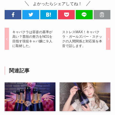
よかったらシェアしてね！
キャバクラは容姿の基準が
ストレスMAX！キャバク
高い？普段の努力をNO1を
ラ・ガールズバー・スナッ
目指す現役キャバ嬢に９人
クの人間関係と対応策を本
に取材した。
音で話します。
関連記事