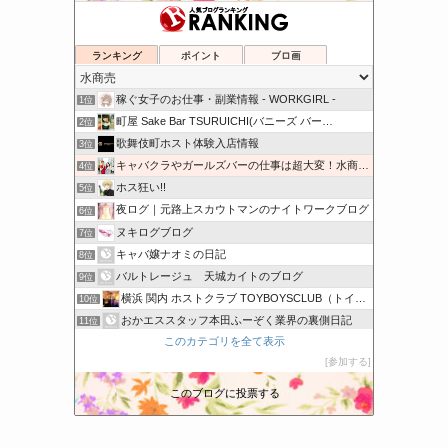
ランキング
ポイント
ブロ画
稼ぐ女子のお仕事・副業情報 - WORKGIRL -
1位
町屋 Sake Bar TSURUICHI(バニーズ バー…
2位
歌舞伎町ホスト体験入店情報
3位
キャバクラやガールズバーの仕事は超大変！水商売の本音のブログ
4位
ホス狂い!!
5位
夜ログ｜元路上スカウトマンのナイトワークブログ
6位
ヌキログブログ
7位
キャバ嬢ナオミの日記
8位
バルトレージュ 天城カイトのブログ
9位
横浜 関内 ホストクラブ TOYBOYSCLUB（トイボー…
10位
おかエススタッフ本田ふーぞく業界の裏側日記
11位
このカテゴリを全て表示
都内キャバクラ求人『きゃばくら派遣.com』
12位
参加する
StrawberryQuartz
13位
めぐ の つづき
14位
このブログに投票する
32歳独身、彼氏なし、アスペ崖っぷちキャバ嬢
15位